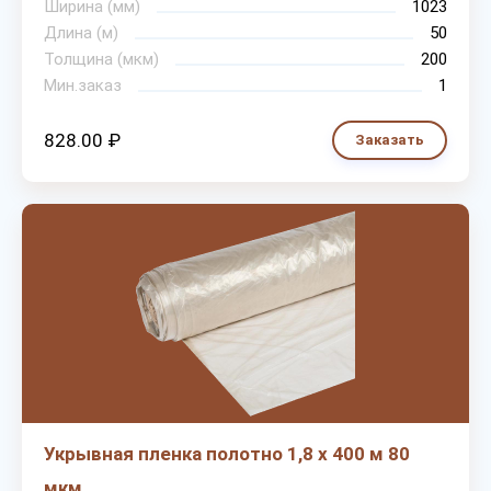
Ширина (мм)
1023
Длина (м)
50
Толщина (мкм)
200
Мин.заказ
1
828.00 ₽
Заказать
Укрывная пленка полотно 1,8 х 400 м 80
мкм