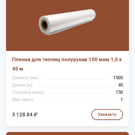
Пленка для теплиц полурукав 150 мкм 1,5 х
45 м
Ширина (мм)
1500
Длина (м)
45
Толщина (мкм)
150
Мин.заказ
1
3 128.84 ₽
Заказать