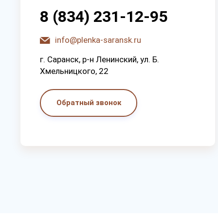
8 (834) 231-12-95
info@plenka-saransk.ru
г. Capaнcк, p-н Лeнинcкий, ул. Б.
Хмeльницкoгo, 22
Обратный звонок