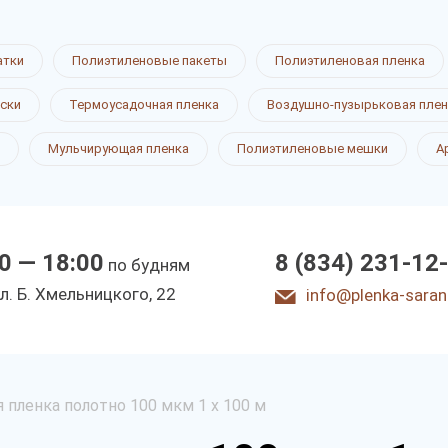
атки
Полиэтиленовые пакеты
Полиэтиленовая пленка
ски
Термоусадочная пленка
Воздушно-пузырьковая плен
Мульчирующая пленка
Полиэтиленовые мешки
А
0 — 18:00
8 (834) 231-12
по будням
л. Б. Хмeльницкoгo, 22
info@plenka-saran
 пленка полотно 100 мкм 1 х 100 м