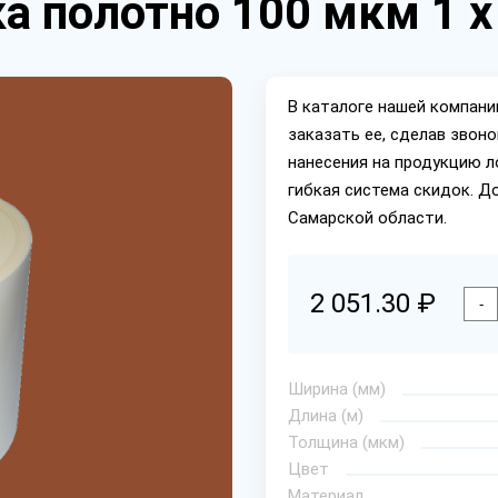
а полотно 100 мкм 1 х
В каталоге нашей компан
заказать ее, сделав звон
нанесения на продукцию л
гибкая система скидок. Д
Самарской области.
2 051.30 ₽
-
Ширина (мм)
Длина (м)
Толщина (мкм)
Цвет
Материал