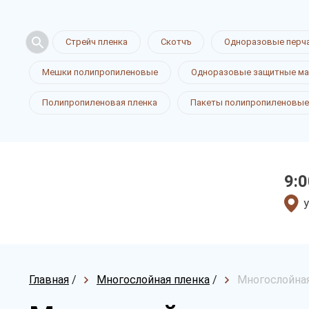
Стрейч пленка
Скотчъ
Одноразовые перч
Мешки полипропиленовые
Одноразовые защитные ма
Полипропиленовая пленка
Пакеты полипропиленовые
9:0
у
Главная
/
Многослойная пленка
/
Многослойная