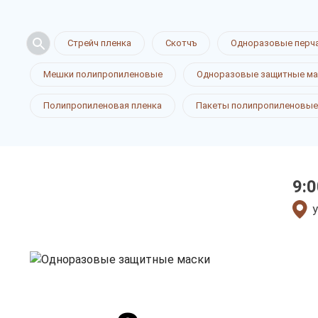
Одноразов
Стрейч пленка
Скотчъ
Одноразовые перч
защитные 
Мешки полипропиленовые
Одноразовые защитные ма
Полипропиленовая пленка
Пакеты полипропиленовые
в Саранске
9:0
только приятные цен
у