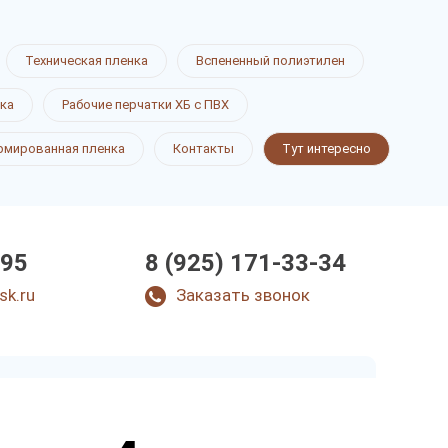
Техническая пленка
Вспененный полиэтилен
ка
Рабочие перчатки ХБ с ПВХ
рмированная пленка
Контакты
Тут интересно
-95
8 (925) 171-33-34
sk.ru
Заказать звонок
Закажите звонок
и через несколько минут наш