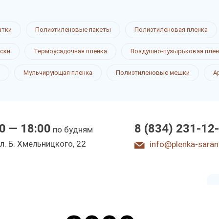
ые
атки
Полиэтиленовые пакеты
Полиэтиленовая пленка
маски
ски
Термоусадочная пленка
Воздушно-пузырьковая плен
Мульчирующая пленка
Полиэтиленовые мешки
А
0 — 18:00
8 (834) 231-12
по будням
ы
л. Б. Хмeльницкoгo, 22
info@plenka-saran