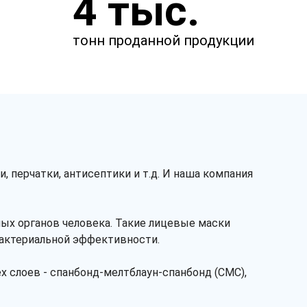
4 тыс.
менеджер свяжется с вами.
тонн проданной продукции
, перчатки, антисептики и т.д. И наша компания
ных органов человека. Такие лицевые маски
Заказать звонок
бактериальной эффективности.
ех слоев - спанбонд-мелтблаун-спанбонд (СМС),