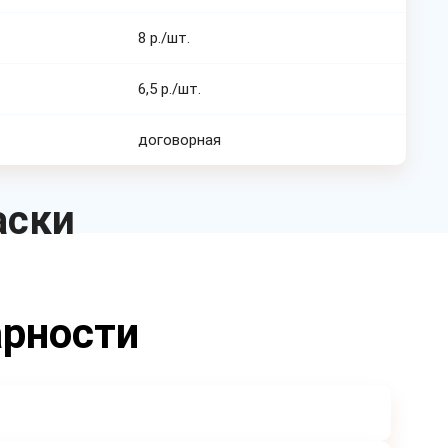
8 р./шт.
6,5 р./шт.
договорная
аски
арности