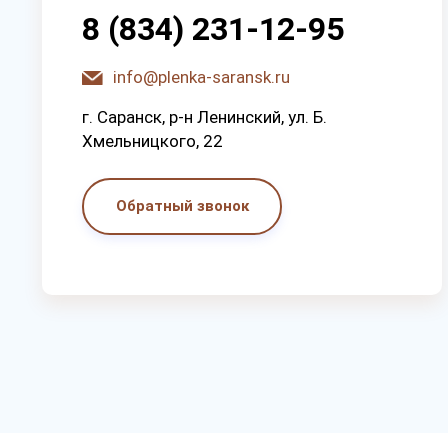
8 (834) 231-12-95
info@plenka-saransk.ru
г. Capaнcк, p-н Лeнинcкий, ул. Б.
Хмeльницкoгo, 22
Обратный звонок