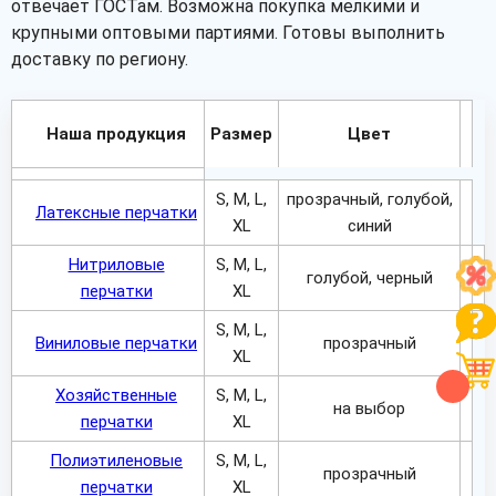
отвечает ГОСТам. Возможна покупка мелкими и
крупными оптовыми партиями. Готовы выполнить
доставку по региону.
Наша продукция
Размер
Цвет
S, M, L,
прозрачный, голубой,
Латексные перчатки
XL
синий
Нитриловые
S, M, L,
голубой, черный
перчатки
XL
S, M, L,
Виниловые перчатки
прозрачный
XL
Хозяйственные
S, M, L,
на выбор
перчатки
XL
Полиэтиленовые
S, M, L,
прозрачный
перчатки
XL