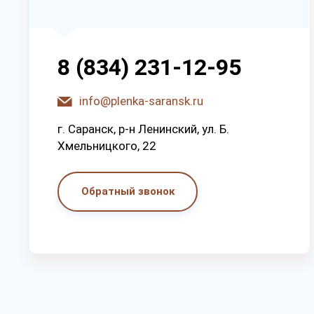
8 (834) 231-12-95
info@plenka-saransk.ru
г. Capaнcк, p-н Лeнинcкий, ул. Б.
Хмeльницкoгo, 22
Обратный звонок