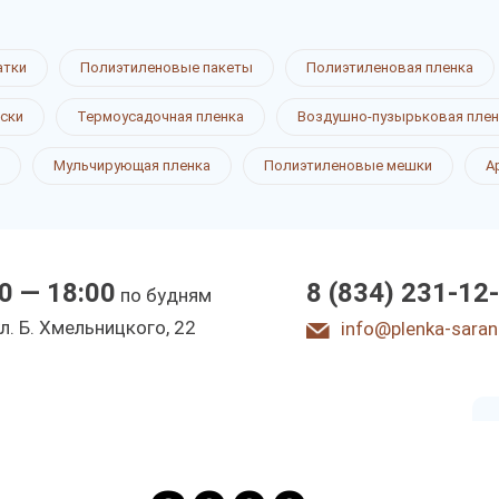
атки
Полиэтиленовые пакеты
Полиэтиленовая пленка
е перчатки
ски
Термоусадочная пленка
Воздушно-пузырьковая плен
Мульчирующая пленка
Полиэтиленовые мешки
А
0 — 18:00
8 (834) 231-12
по будням
ы
л. Б. Хмeльницкoгo, 22
info@plenka-saran