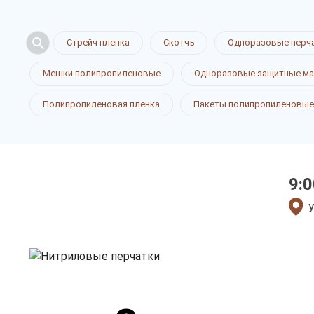
Стрейч пленка
Скотчъ
Одноразовые перч
Нитриловы
Мешки полипропиленовые
Одноразовые защитные ма
Полипропиленовая пленка
Пакеты полипропиленовые
в Саранске
9:0
только приятные цен
у