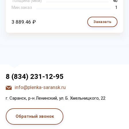
Толщина (мкм)
40
Мин.заказ
1
3 889.46 ₽
Заказать
8 (834) 231-12-95
info@plenka-saransk.ru
г. Capaнcк, p-н Лeнинcкий, ул. Б. Хмeльницкoгo, 22
Обратный звонок