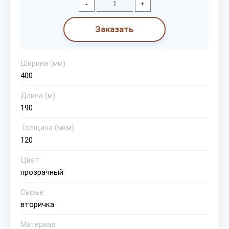
-
+
Заказать
Ширина (мм)
400
Длина (м)
190
Толщина (мкм)
120
Цвет
прозрачный
Сырье
вторичка
Материал