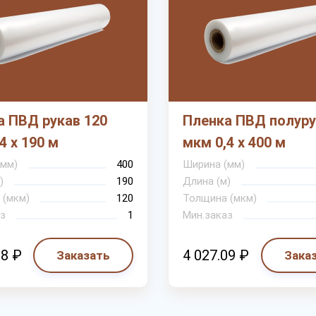
а ПВД рукав 120
Пленка ПВД полуру
4 х 190 м
мкм 0,4 х 400 м
(мм)
400
Ширина (мм)
)
190
Длина (м)
 (мкм)
120
Толщина (мкм)
з
1
Мин.заказ
18 ₽
4 027.09 ₽
Заказать
Зака