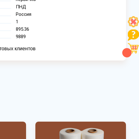
ПНД
Россия
1
895.36
9889
товых клиентов