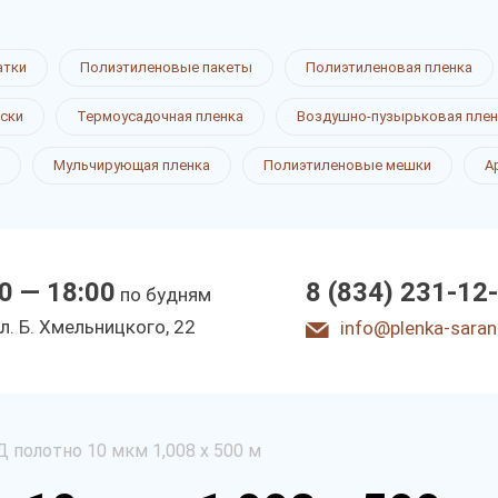
атки
Полиэтиленовые пакеты
Полиэтиленовая пленка
ски
Термоусадочная пленка
Воздушно-пузырьковая плен
Мульчирующая пленка
Полиэтиленовые мешки
А
0 — 18:00
8 (834) 231-12
по будням
л. Б. Хмeльницкoгo, 22
info@plenka-saran
 полотно 10 мкм 1,008 х 500 м