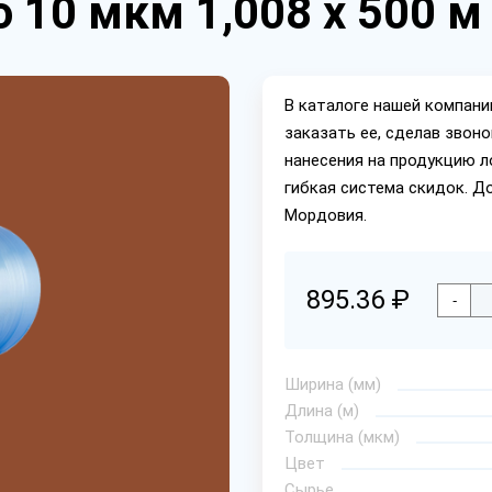
 10 мкм 1,008 х 500 м
В каталоге нашей компан
заказать ее, сделав звон
нанесения на продукцию л
гибкая система скидок. Д
Мордовия.
895.36 ₽
-
Ширина (мм)
Длина (м)
Толщина (мкм)
Цвет
Сырье