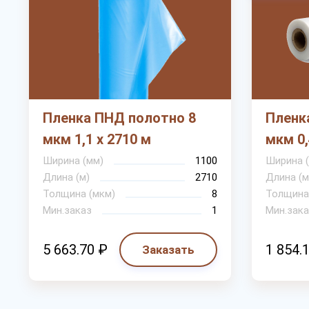
Пленка ПНД полотно 8
Пленк
мкм 1,1 х 2710 м
мкм 0,
Ширина (мм)
1100
Ширина 
Длина (м)
2710
Длина (м
Толщина (мкм)
8
Толщина
Мин.заказ
1
Мин.зака
5 663.70 ₽
1 854.
Заказать