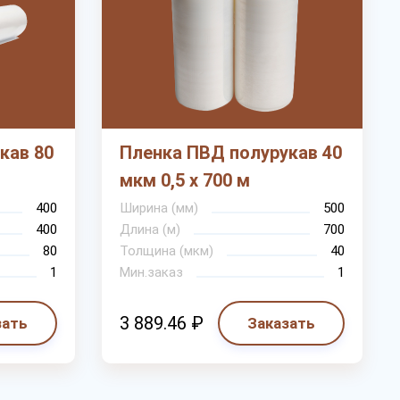
кав 80
Пленка ПВД полурукав 40
мкм 0,5 х 700 м
400
Ширина (мм)
500
400
Длина (м)
700
80
Толщина (мкм)
40
1
Мин.заказ
1
3 889.46 ₽
зать
Заказать