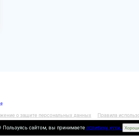
ие
жение о защите персональных данных
Правила использ
 Пользуясь сайтом, вы принимаете
политику куки.
Хорош