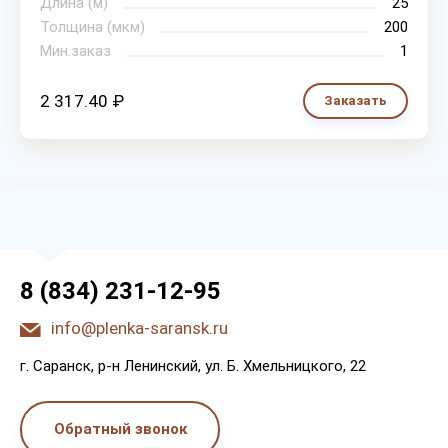
Длина (м)
25
Толщина (мкм)
200
Мин.заказ
1
2 317.40 ₽
Заказать
8 (834) 231-12-95
info@plenka-saransk.ru
г. Capaнcк, p-н Лeнинcкий, ул. Б. Хмeльницкoгo, 22
Обратный звонок