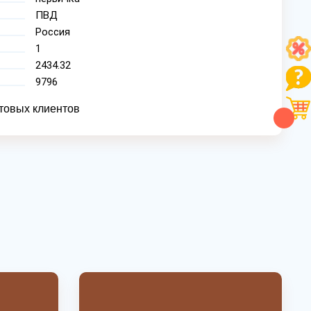
ПВД
Россия
1
2434.32
9796
товых клиентов