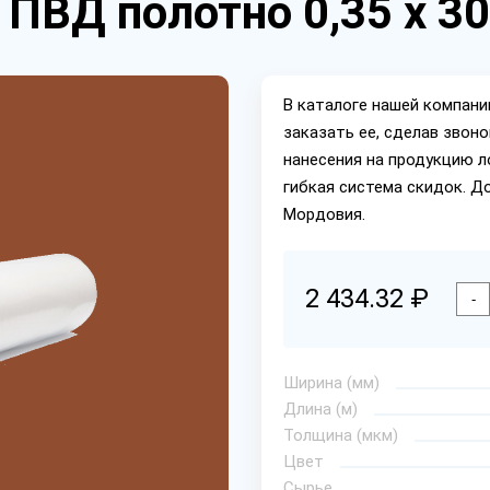
 ПВД полотно 0,35 х 3
В каталоге нашей компан
заказать ее, сделав звон
нанесения на продукцию л
гибкая система скидок. Д
Мордовия.
2 434.32 ₽
-
Ширина (мм)
Длина (м)
Толщина (мкм)
Цвет
Сырье