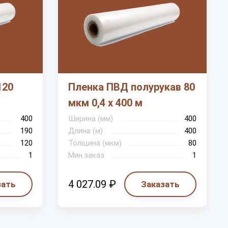
120
Пленка ПВД полурукав 80
мкм 0,4 х 400 м
400
Ширина (мм)
400
190
Длина (м)
400
120
Толщина (мкм)
80
1
Мин.заказ
1
4 027.09 ₽
зать
Заказать