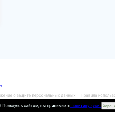
ие
жение о защите персональных данных
Правила использ
 Пользуясь сайтом, вы принимаете
политику куки.
Хорош