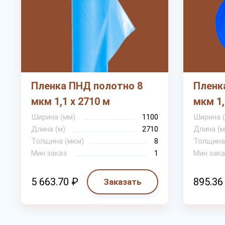
Пленка ПНД полотно 8
Пленк
мкм 1,1 х 2710 м
мкм 1,
Ширина (мм)
1100
Ширина 
Длина (м)
2710
Длина (м
Толщина (мкм)
8
Толщина
Мин.заказ
1
Мин.зака
5 663.70 ₽
895.36
Заказать