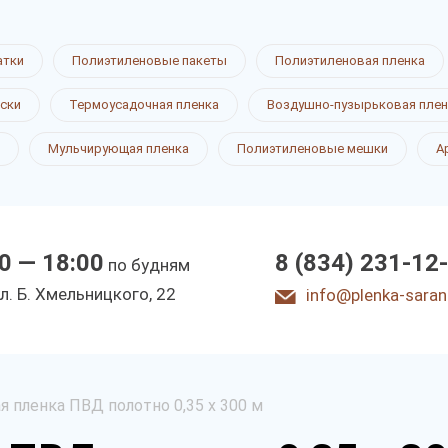
атки
Полиэтиленовые пакеты
Полиэтиленовая пленка
ски
Термоусадочная пленка
Воздушно-пузырьковая плен
Мульчирующая пленка
Полиэтиленовые мешки
А
0 — 18:00
8 (834) 231-12
по будням
л. Б. Хмeльницкoгo, 22
info@plenka-saran
я пленка ПВД полотно 0,35 х 300 м