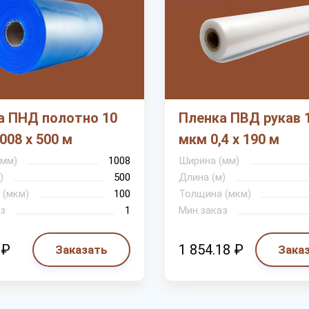
а ПНД полотно 10
Пленка ПВД рукав 
008 х 500 м
мкм 0,4 х 190 м
(мм)
1008
Ширина (мм)
)
500
Длина (м)
 (мкм)
100
Толщина (мкм)
з
1
Мин.заказ
 ₽
1 854.18 ₽
Заказать
Зака