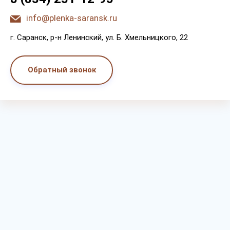
info@plenka-saransk.ru
г. Capaнcк, p-н Лeнинcкий, ул. Б. Хмeльницкoгo, 22
Обратный звонок