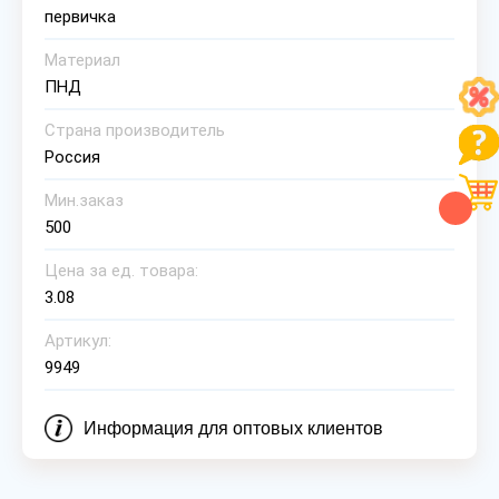
первичка
Материал
ПНД
Страна производитель
Россия
Мин.заказ
500
Цена за ед. товара:
3.08
Артикул:
9949
Информация для оптовых клиентов