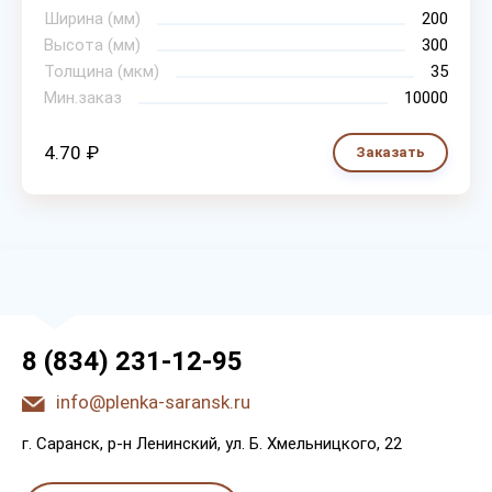
Ширина (мм)
200
Высота (мм)
300
Толщина (мкм)
35
Мин.заказ
10000
4.70 ₽
Заказать
8 (834) 231-12-95
info@plenka-saransk.ru
г. Capaнcк, p-н Лeнинcкий, ул. Б. Хмeльницкoгo, 22