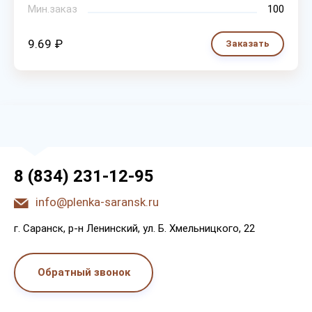
Мин.заказ
100
9.69 ₽
Заказать
8 (834) 231-12-95
info@plenka-saransk.ru
г. Capaнcк, p-н Лeнинcкий, ул. Б. Хмeльницкoгo, 22
Обратный звонок