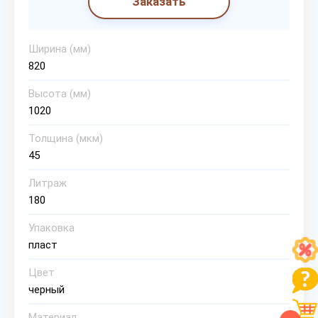
Заказать
Ширина (мм)
820
Высота (мм)
1020
Толщина (мкм)
45
Литраж
180
Упаковка
пласт
Цвет
черный
Материал