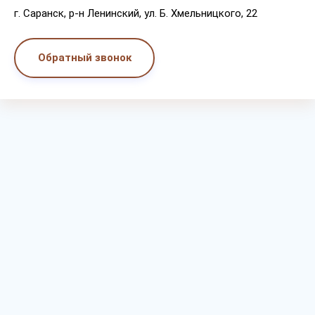
г. Capaнcк, p-н Лeнинcкий, ул. Б. Хмeльницкoгo, 22
Обратный звонок