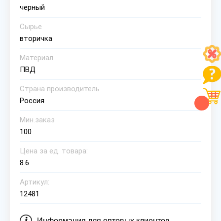
черный
Сырье
вторичка
Материал
ПВД
Страна производитель
Россия
Мин.заказ
100
Цена за ед. товара:
8.6
Артикул:
12481
Информация для оптовых клиентов